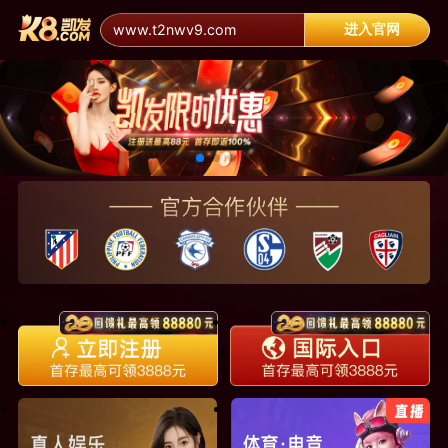
进入官网
www.t2nwv9.com